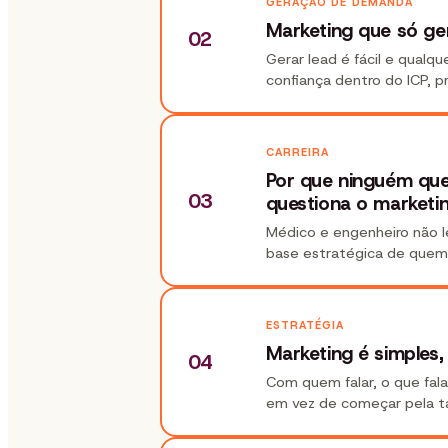
GERAÇÃO DE DEMANDA
Marketing que só ge
02
Gerar lead é fácil e qualq
confiança dentro do ICP, p
CARREIRA
Por que ninguém qu
03
questiona o marketi
Médico e engenheiro não le
base estratégica de quem 
ESTRATÉGIA
Marketing é simples,
04
Com quem falar, o que fala
em vez de começar pela tá