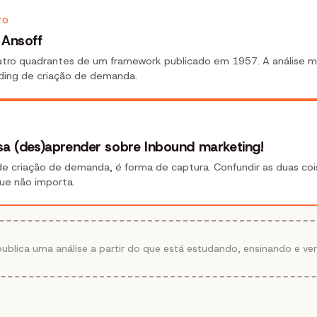
TO
 Ansoff
tro quadrantes de um framework publicado em 1957. A análise m
nding de criação de demanda.
sa (des)aprender sobre Inbound marketing!
de criação de demanda, é forma de captura. Confundir as duas coi
que não importa.
ublica uma análise a partir do que está estudando, ensinando e ve