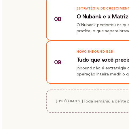
ESTRATÉGIA DE CRESCIMEN
O Nubank e a Matriz
08
O Nubank percorreu os qua
prática, o que separa bra
NOVO INBOUND B2B
Tudo que você preci
09
Inbound não é estratégia 
operação inteira medir o 
Toda semana, a gente p
[ PRÓXIMOS ]