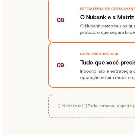
ESTRATÉGIA DE CRESCIMEN
O Nubank e a Matriz
08
O Nubank percorreu os qua
prática, o que separa bra
NOVO INBOUND B2B
Tudo que você preci
09
Inbound não é estratégia 
operação inteira medir o 
Toda semana, a gente p
[ PRÓXIMOS ]