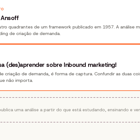
TO
 Ansoff
tro quadrantes de um framework publicado em 1957. A análise m
nding de criação de demanda.
sa (des)aprender sobre Inbound marketing!
de criação de demanda, é forma de captura. Confundir as duas coi
que não importa.
ublica uma análise a partir do que está estudando, ensinando e ve