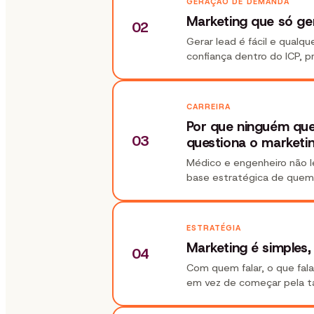
GERAÇÃO DE DEMANDA
Marketing que só ge
02
Gerar lead é fácil e qualq
confiança dentro do ICP, p
CARREIRA
Por que ninguém qu
03
questiona o marketi
Médico e engenheiro não le
base estratégica de quem 
ESTRATÉGIA
Marketing é simples,
04
Com quem falar, o que fala
em vez de começar pela tá