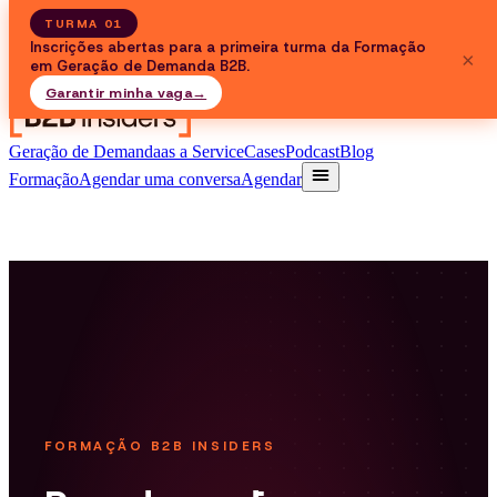
TURMA 01
Inscrições abertas para a primeira turma da Formação
×
em Geração de Demanda B2B.
Garantir minha vaga
→
Geração de Demanda
as a Service
Cases
Podcast
Blog
Formação
Agendar uma conversa
Agendar
FORMAÇÃO B2B INSIDERS