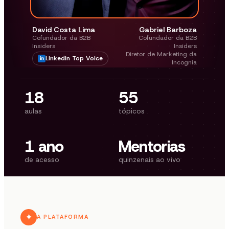
David Costa Lima
Gabriel Barboza
Cofundador da B2B
Cofundador da B2B
Insiders
Insiders
Diretor de Marketing da
LinkedIn Top Voice
Incognia
18
55
aulas
tópicos
1 ano
Mentorias
de acesso
quinzenais ao vivo
✦
A PLATAFORMA