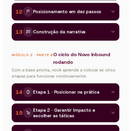
12
Posicionamento em dez passos
13
Construção da narrativa
O ciclo do Novo Inbound
MÓDULO 2 · PARTE B
rodando
Com a base pronta, você aprende a colocar as cinco
etapas para funcionar continuamente.
14
Etapa 1 · Posicionar na prática
Etapa 2 · Garantir Impacto e
15
escolher as táticas